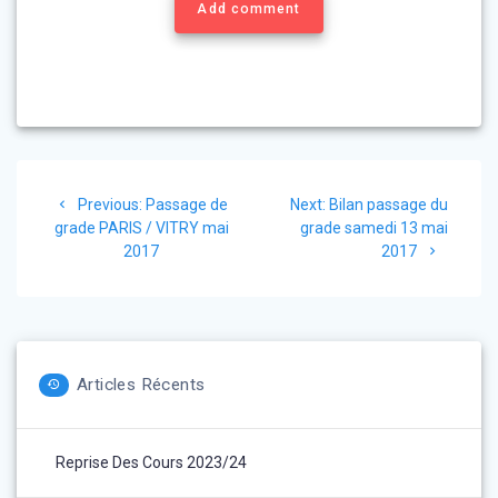
Add comment
Navigation
Previous
Next
Previous:
Passage de
Next:
Bilan passage du
de
post:
post:
grade PARIS / VITRY mai
grade samedi 13 mai
2017
2017
l’article
Articles Récents
Reprise Des Cours 2023/24