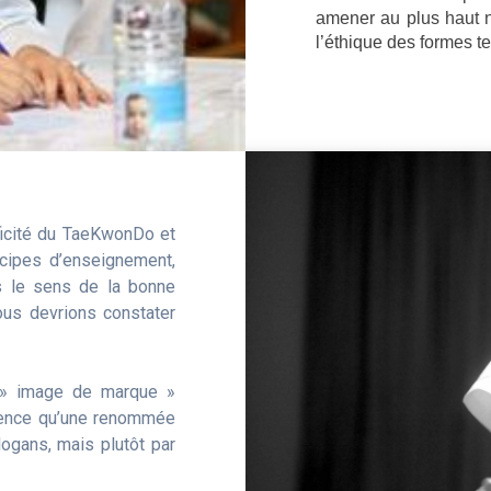
amener au plus haut n
l’éthique des formes 
ificité du TaeKwonDo et
ncipes d’enseignement,
s le sens de la bonne
ous devrions constater
e » image de marque »
rience qu’une renommée
ogans, mais plutôt par